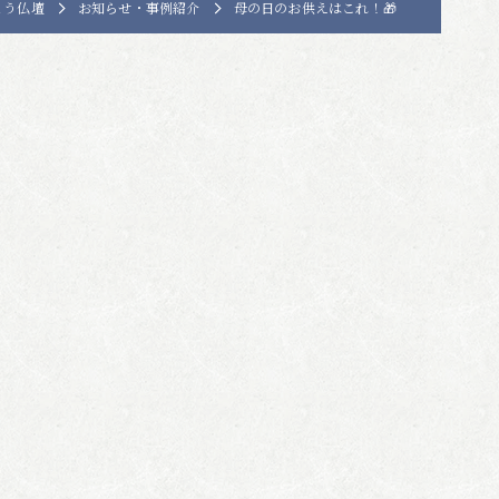
とう仏壇
お知らせ・事例紹介
母の日のお供えはこれ！🎁
仏具