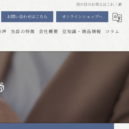
母の日のお供えはこれ！🎁
お問い合わせはこちら
オンラインショップへ
の声
当店の特徴
会社概要
豆知識・商品情報
コラム
位牌
粉骨・散骨・手元供養
引っ越し

おしゃれ
線香
神棚