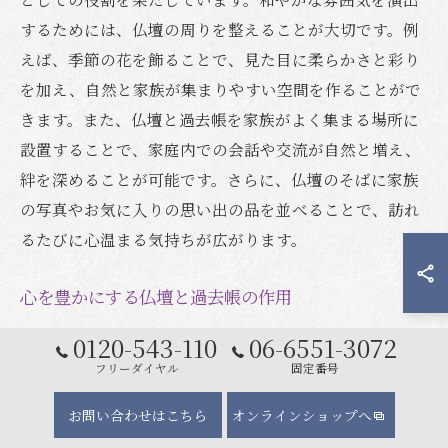
するためには、仏壇の周りを整えることが大切です。例
えば、季節の花を飾ることで、見た目に柔らかさと彩り
を加え、自然と家族が集まりやすい空間を作ることがで
きます。また、仏壇と過去帳を家族がよく集まる場所に
設置することで、家庭内での会話や交流が自然と増え、
絆を深めることが可能です。さらに、仏壇のそばに家族
の写真やお気に入りの思い出の品を並べることで、訪れ
るたびに心温まる気持ちが広がります。
心を豊かにする仏壇と過去帳の作用
仏壇と過去帳は、日常生活において心を豊かにする重要
0120-543-110
06-6551-3072
な役割を果たします。仏壇は故人への思いを日々新たに
フリーダイヤル
固定番号
し、先祖の教えや価値観を再確認する場として機能しま
お問い合わせはこちら
オンラインショップへ
す。過去帳は、家族の歴史を記録し、そこに記された先