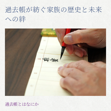
過去帳が示す家族の絆と成長
過去帳が紡ぐ家族の歴史と未来
過去帳の選び方とそれを乗せる見台
への絆
家族に適した過去帳選びのポイント
布製の過去帳の特徴
木製の過去帳の特徴
漆塗りや蒔絵を施した過去帳
伝統的な見台(過去帳専用置き台)
モダンな見台(過去帳専用置き台)
過去帳に関するよくある質問
Q. 過去帳の書き方は？
Q. 過去帳は誰が書くの？
Q. 過去帳は買い替えることはあるの？
過去帳とはなにか
Q. 過去帳と位牌の違いってなに？