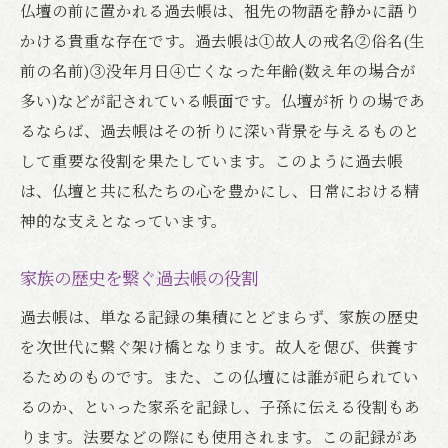
仏壇の前に置かれる過去帳は、祖先の物語を静かに語り
Q. 過去帳は宗派によって違いがあるの？
かける貴重な存在です。過去帳は①故人の戒名②俗名(生
その他の質問
前の名前)③没年月日④亡くなった年齢(数え年の場合が
心を繋ぐ仏壇と過去帳が果たす役割とは
多い)などが記されている帳面です。仏壇が祈りの場であ
仏壇と過去帳が織り成す心の繋がり
るならば、過去帳はその祈りに深い背景を与えるものと
家庭における仏壇の意義と心がけ
して重要な役割を果たしています。このように過去帳
心を豊かにする仏壇と過去帳の作用
は、仏壇と共に私たちの心を豊かにし、日常における精
家族の絆を深める仏壇と過去帳の活用法
神的な支えとなっています。
家族の心を繋ぐ仏壇と過去帳の力
家族の歴史を繋ぐ過去帳の役割
仏壇と過去帳が創り出す心の安定
過去帳は、単なる記録の集積にとどまらず、家族の歴史
を次世代に繋ぐ架け橋となります。故人を偲び、供養す
るためのものです。また、この仏壇には誰が祀られてい
るのか、といった家系を記録し、子孫に伝える役割もあ
ります。法要などの際にも使用されます。この記録があ