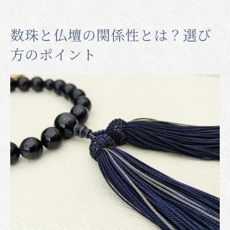
数珠の種類とそれぞれの利用シーン
本式数珠とは
数珠と仏壇の関係性とは？選び
略式数珠とは
方のポイント
腕輪数珠とは
数珠の歴史から意味を理解する
数珠の歴史とその意味
現代の数珠の用途の変化
本式数珠の種類とその宗教的な意味
略式数珠の目的と意味
自分にぴったりの数珠を見つけよう！素材・デ
ザイン別にご紹介
数珠の素材による違い
男性用と女性用の違い