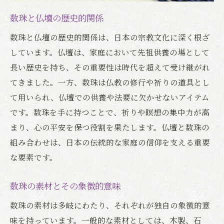
房の種類の違い
数珠と仏壇の歴史的関係
数珠を長持ちさせる保管方法と修理の仕方
数珠の保管方法
数珠と仏壇の歴史的関係は、日本の宗教文化に深く根ざ
しています。仏壇は、家庭において先祖供養の場として
数珠が切れた時の修理について
長い歴史を持ち、その重要性は時代を超えて受け継がれ
修理するか買い替えるか
てきました。一方、数珠は仏教の修行や祈りの道具とし
仏壇と数珠の組み合わせによる心の安らぎ
て用いられ、仏壇での供養や法要に欠かせないアイテム
仏壇と数珠がもたらす精神的効果
です。数珠を手に持つことで、祈りや瞑想の集中力が高
仏壇と数珠の組み合わせによるリラックス
まり、心の平安を保つ役割を果たします。仏壇と数珠の
法
組み合わせは、日本の伝統的な家庭の信仰を支える重要
家庭での仏壇と数珠の活用方法
な要素です。
数珠の素材とその象徴的意味
数珠の素材は多岐にわたり、それぞれが独自の象徴的意
味を持っています。一般的な素材としては、木製、石