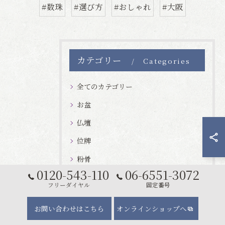
#数珠
#選び方
#おしゃれ
#大阪
カテゴリー
Categories
全てのカテゴリー
お盆
仏壇
位牌
粉骨
0120-543-110
06-6551-3072
線香
フリーダイヤル
固定番号
数珠
お問い合わせはこちら
オンラインショップへ
その他