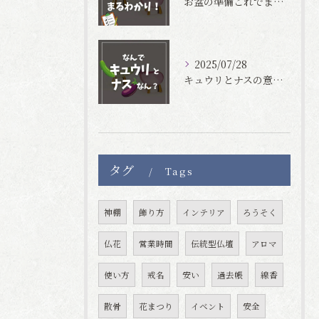
お盆の準備これでまるわかり！🍆🥒✨
2025/07/28
キュウリとナスの意味は？🥒🍆
タグ
Tags
神棚
飾り方
インテリア
ろうそく
仏花
営業時間
伝統型仏壇
アロマ
使い方
戒名
安い
過去帳
線香
散骨
花まつり
イベント
安全