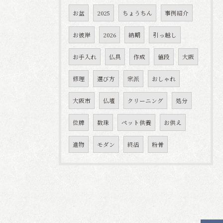
お盆
2025
ちょうちん
事例紹介
お彼岸
2026
納期
引っ越し
お手入れ
仏具
作成
値段
大阪
修理
選び方
宗派
おしゃれ
大阪市
仏壇
クリーニング
処分
位牌
数珠
ペット供養
お供え
進物
モダン
終活
粉骨